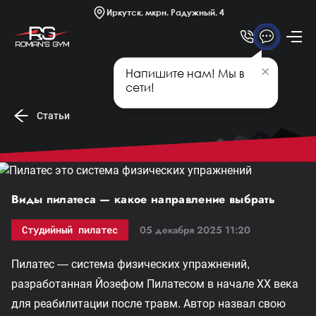
Платные секции
Иркутск, мкрн. Радужный, 4
Новости
Статьи
Напишите нам! Мы в
Афиша
сети!
Статьи
Виды пилатеса — какое направление выбрать
Студийный пилатес
05 декабря 2025 11:20
Пилатес — система физических упражнений,
разработанная Йозефом Пилатесом в начале XX века
для реабилитации после травм. Автор назвал свою