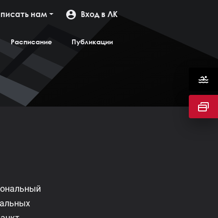
писать нам
Вход в ЛК
Расписание
Публикации
сональный
нальных
анкт-