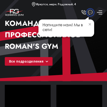
Платные секции
Иркутск, мкрн. Радужный, 4
Новости
Статьи
КОМАНДА
Напишите нам! Мы в
Афиша
сети!
ПРОФЕССИОНАЛОВ
ROMAN'S GYM
Все подразделения