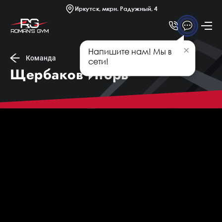
Платные секции
Иркутск, мкрн. Радужный, 4
Новости
Статьи
Напишите нам! Мы в
Афиша
Команда
сети!
Щербаков Игорь